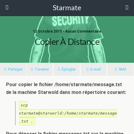
Starmate
12 Octobre 2015 •
Aucun Commentaire
Copier À Distance
Partager
Tweeter
Épingler
E-mail
SMS
Pour copier le fichier /home/starmate/message.txt
de la machine Starwold dans mon répertoire courant:
scp
starmate@starworld:/home/starmate/message
.txt .
Pour déposer le fichier messages.txt sur la machine