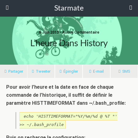
Starmate
6 Juin 2015 •
Aucun Commentaire
L’heure Dans History
Partager
Tweeter
Épingler
E-mail
SMS
Pour avoir l’heure et la date en face de chaque
commande de l’historique, il suffit de définir le
paramètre HISTTIMEFORMAT dans ~/.bash_profile:
echo 'HISTTIMEFORMAT="%Y/%m/%d @ %T "'
>> ~/.bash_profile
Puis on recharge la configuration: