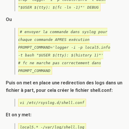
"$USER $(tty): $(fc -ln -1)"' DEBUG
Ou
# envoyer la commande dans syslog pour
chaque commande APRES exécution
PROMPT_COMMAND='logger -i -p local5.info
-t bash "$USER $(tty): $(history 1)"'
# fc ne marche pas correctement dans
PROMPT_COMMAND
Puis on met en place une redirection des logs dans un
fichier à part, pour cela créer le fichier shell.conf:
vi /etc/rsyslog.d/shell.conf
Et on y met:
local5.* -/var/log/shell.log