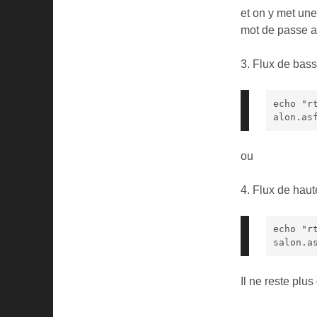
et on y met une
mot de passe ai
3. Flux de bass
echo "r
alon.as
ou
4. Flux de haute
echo "r
salon.a
Il ne reste plu