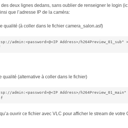
 des deux lignes dedans, sans oublier de renseigner le login (ici
nsi que l’adresse IP de la caméra:
e qualité (à coller dans le fichier camera_salon.asf)
tsp://admin:<password>@<IP Address>/h264Preview_01_sub" 
f
 qualité (alternative à coller dans le fichier)
tsp://admin:<password>@<IP Address>/h264Preview_01_main"
sf
s qu’a ouvrir ce fichier avec VLC pour afficher le stream de votr