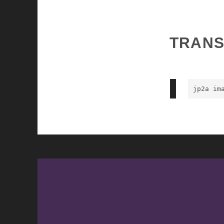
TRANS
jp2a im