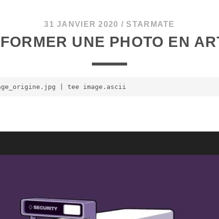
31 JANVIER 2020
/
STARMATE
FORMER UNE PHOTO EN ART
age_origine.jpg 
|
tee
 image.ascii