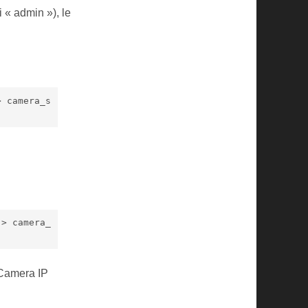
 « admin »), le
> camera_s
 > camera_
e Camera IP