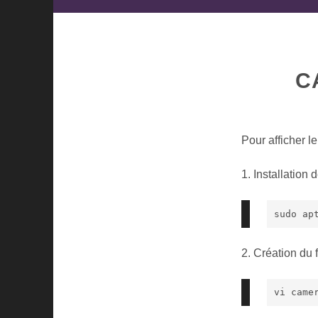
C
Pour afficher l
1. Installation
sudo ap
2. Création du f
vi came