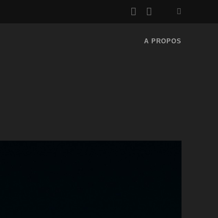
rss
email
A PROPOS