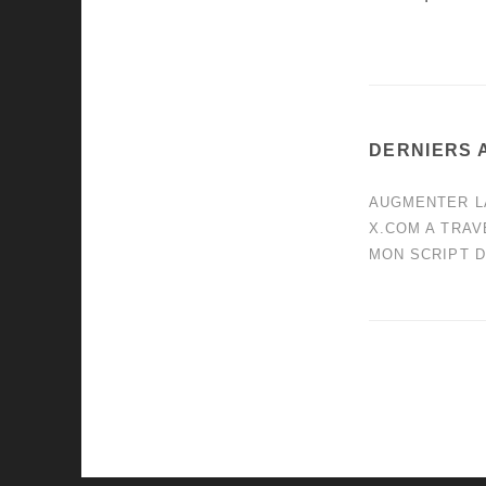
DERNIERS 
AUGMENTER L
X.COM A TRAV
MON SCRIPT D