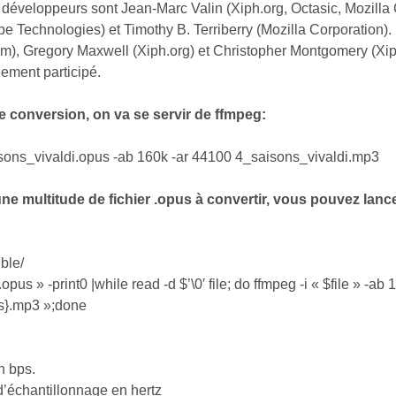
développeurs sont Jean-Marc Valin (Xiph.org, Octasic, Mozilla 
e Technologies) et Timothy B. Terriberry (Mozilla Corporation
), Gregory Maxwell (Xiph.org) et Christopher Montgomery (Xiph
lement participé.
te conversion, on va se servir de ffmpeg:
isons_vivaldi.opus -ab 160k -ar 44100 4_saisons_vivaldi.mp3
ne multitude de fichier .opus à convertir, vous pouvez lance
ible/
.opus » -print0 |while read -d $’\0′ file; do ffmpeg -i « $file » -ab
us}.mp3 »;done
n bps.
d’échantillonnage en hertz