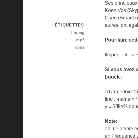
Ses principaux 
Koen Vos (Skyp
Chen (Broadcom
autres, ont éga
ÉTIQUETTES
ffmpeg
Pour faire cet
mp3
opus
ffmpeg -i 4_sa
Si vous avez u
boucle:
cd /repertoire/c
find . -name « *
y « ${file%.op
Note:
ab: Le bitrate e
ar: Fréquence 