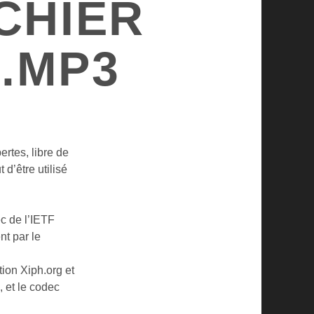
CHIER
 .MP3
rtes, libre de
t d’être utilisé
c de l’IETF
nt par le
tion Xiph.org et
 et le codec