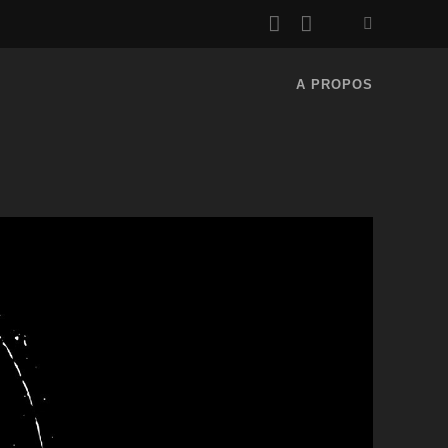
rss
email
A PROPOS