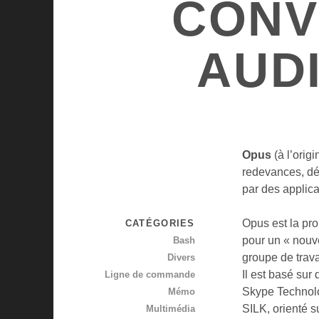
CONV
AUDI
Opus
(à l’orig
redevances, dé
par des applicat
Opus est la pro
CATÉGORIES
pour un « nouv
Bash
groupe de trav
Divers
Il est basé sur
Ligne de commande
Skype Technolo
Mémo
SILK, orienté s
Multimédia