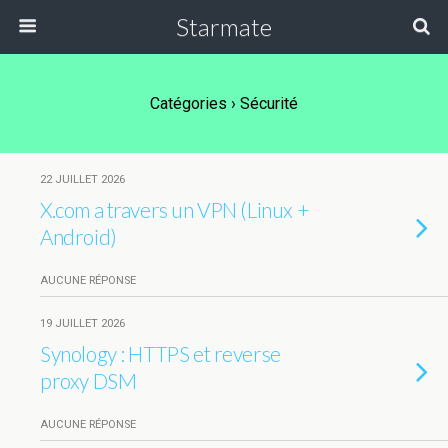
Starmate
Catégories ›
Sécurité
22 JUILLET 2026
X.com a travers un VPN (Linux +
Android)
AUCUNE RÉPONSE
19 JUILLET 2026
Synology : HTTPS et reverse
proxy DSM
AUCUNE RÉPONSE