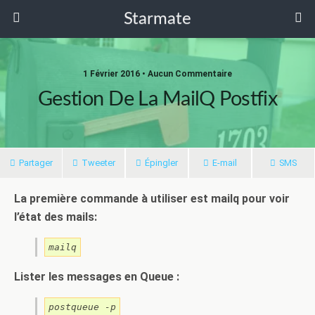
Starmate
1 Février 2016 •
Aucun Commentaire
Gestion De La MailQ Postfix
Partager
Tweeter
Épingler
E-mail
SMS
La première commande à utiliser est mailq pour voir
l’état des mails:
mailq
Lister les messages en Queue :
postqueue -p