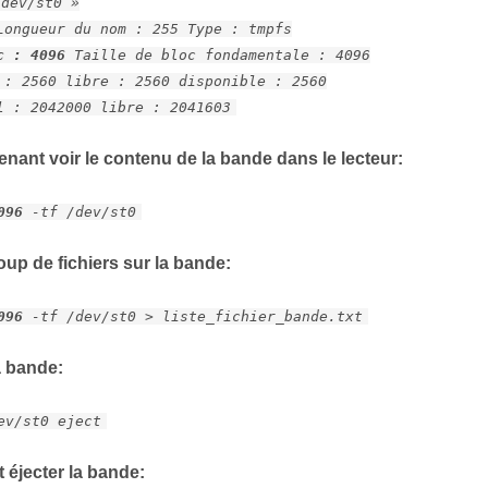
/dev/st0 »
Longueur du nom : 255 Type : tmpfs
oc : 4096
Taille de bloc fondamentale : 4096
 : 2560 libre : 2560 disponible : 2560
l : 2042000 libre : 2041603
nant voir le contenu de la bande dans le lecteur:
096
-tf /dev/st0
coup de fichiers sur la bande:
096
-tf /dev/st0 > liste_fichier_bande.txt
a bande:
ev/st0 eject
 éjecter la bande: