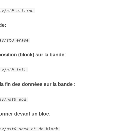
ev/st0 offline
de:
ev/st0 erase
osition (block) sur la bande:
ev/st0 tell
la fin des données sur la bande :
ev/nst0 eod
ionner devant un bloc:
ev/nst0 seek n°_de_block