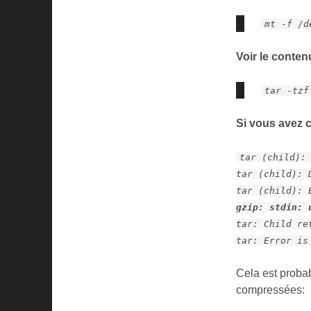
mt -f /d
Voir le conte
tar -tzf
Si vous avez 
tar (child):
tar (child): 
tar (child): 
gzip: stdin: 
tar: Child re
tar: Error is
Cela est probab
compressées: