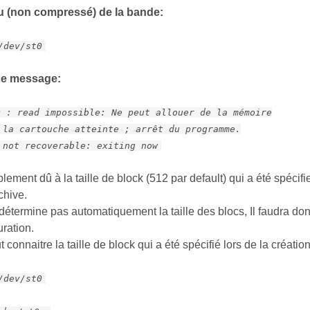
nu (non compressé) de la bande:
/dev/st0
ce message:
0 : read impossible: Ne peut allouer de la mémoire
 la cartouche atteinte ; arrêt du programme.
 not recoverable: exiting now
lement dû à la taille de block (512 par default) qui a été spécifie
chive.
e détermine pas automatiquement la taille des blocs, Il faudra don
uration.
ut connaitre la taille de block qui a été spécifié lors de la création
/dev/st0