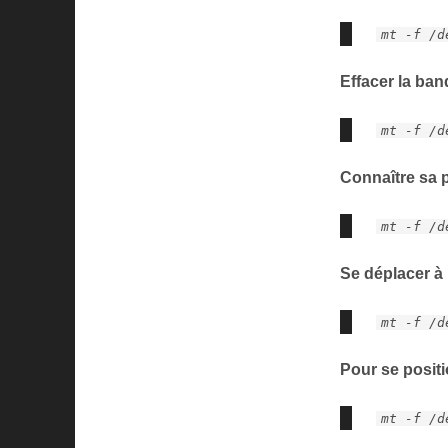
mt -f /d
Effacer la ban
mt -f /d
Connaître sa p
mt -f /d
Se déplacer à 
mt -f /d
Pour se posit
mt -f /d