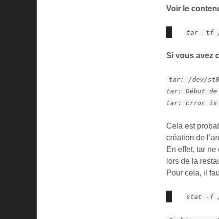
Voir le conte
tar -tf 
Si vous avez 
tar: /dev/st
tar: Début de
tar: Error is
Cela est probab
création de l’ar
En effet, tar n
lors de la resta
Pour cela, il fa
stat -f 