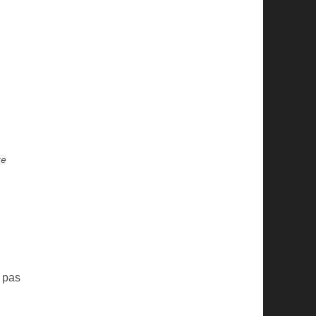
re
t pas