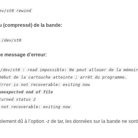
ev/st0 rewind
nu (compressé) de la bande:
 /dev/st0
ce message d’erreur:
 /dev/st0 : read impossible: Ne peut allouer de la mémoi
Début de la cartouche atteinte ; arrêt du programme.
Error is not recoverable: exiting now
unexpected end of file
turned status 2
 not recoverable: exiting now
lement dû à l’option -z de tar, les données sur la bande ne son