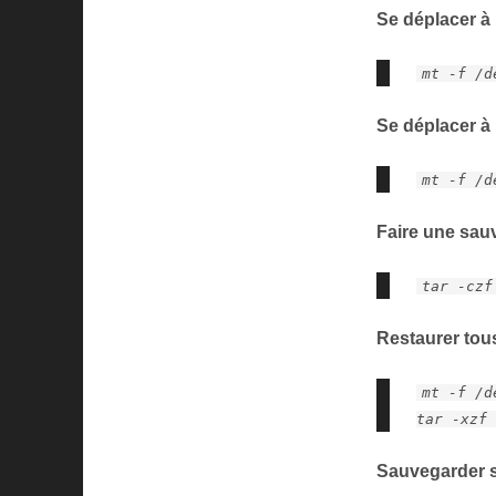
Se déplacer à
mt -f /d
Se déplacer à 
mt -f /d
Faire une sau
tar -czf
Restaurer tous
mt -f /d
tar -xzf
Sauvegarder s