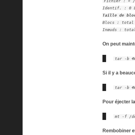
Fichier : « 
Identif. : 0 
Taille de bl
Blocs : total
Inœuds : tota
On peut mainte
tar -b
4
Si il y a beau
tar -b
4
Pour éjecter l
mt -f /d
Rembobiner et