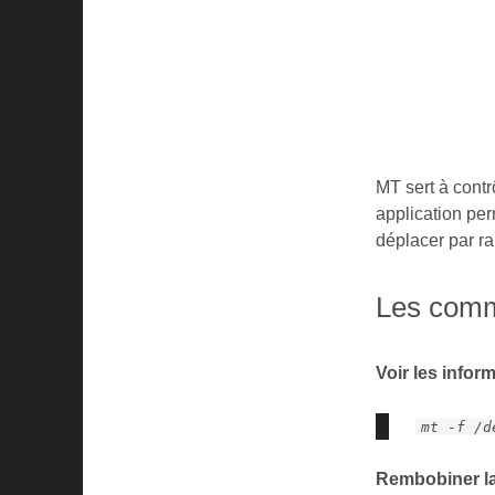
MT sert à cont
application per
déplacer par ra
Les com
Voir les infor
mt -f /d
Rembobiner l