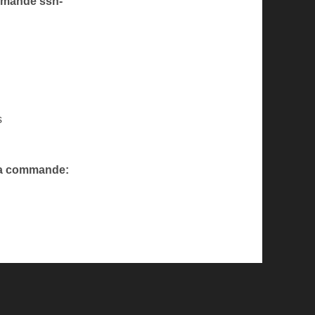
ommande ssh-
s
r la commande: