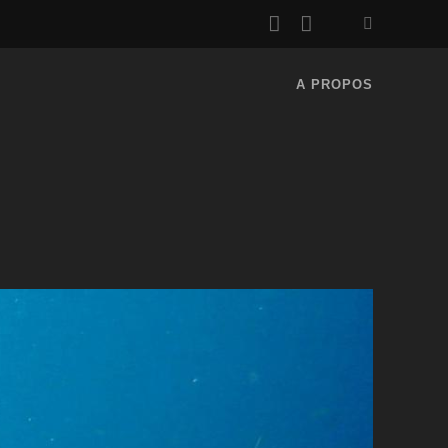
rss
email
A PROPOS