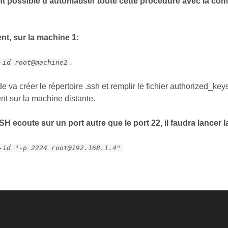
ent possible d’automatiser toute cette procédure avec la c
nt, sur la machine 1:
.
-id root@machine2
va créer le répertoire .ssh et remplir le fichier authorized_key
t sur la machine distante.
SSH ecoute sur un port autre que le port 22, il faudra lance
-id "-p 2224 root@192.168.1.4"