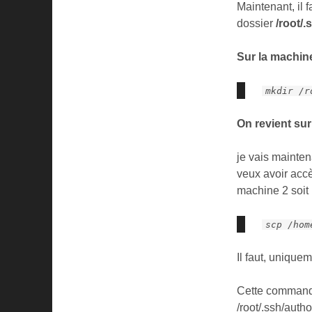
Maintenant, il 
dossier
/root/
Sur la machine
mkdir /r
On revient sur
je vais mainten
veux avoir acc
machine 2 soit
scp /hom
Il faut, unique
Cette commande 
/root/.ssh/auth