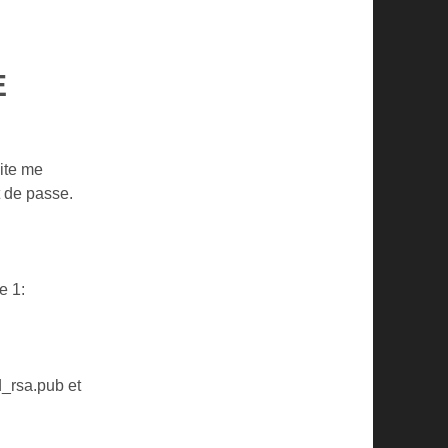
E
aite me
 de passe.
e 1:
d_rsa.pub et