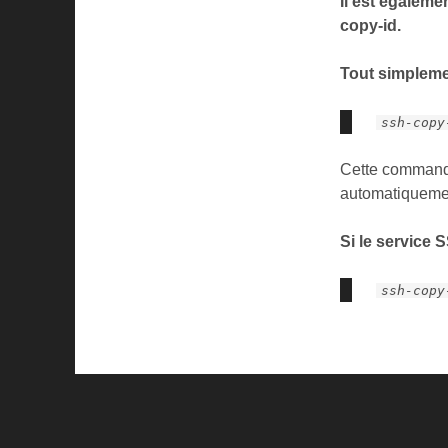
Il est égalem
copy-id.
Tout simpleme
ssh-copy
Cette commande 
automatiquemen
Si le service 
ssh-copy