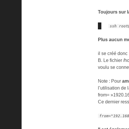
Toujours sur l
ssh root
Plus aucun m
il se créé donc
B. Le fichier /
voulu se conne
Note : Pour
amé
l’utilisation de
from= »1920.168
Ce dernier res
from="192.16