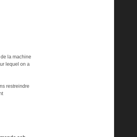
é de la machine
sur lequel on a
s restreindre
nt