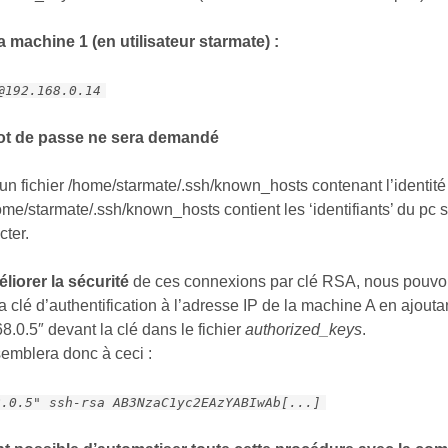
a machine 1 (en utilisateur starmate) :
@192.168.0.14
ot de passe ne sera demandé
 un fichier /home/starmate/.ssh/known_hosts contenant l’identit
home/starmate/.ssh/known_hosts contient les ‘identifiants’ du pc 
cter.
liorer la sécurité
de ces connexions par clé RSA, nous pouvon
 la clé d’authentification à l’adresse IP de la machine A en ajouta
.0.5″ devant la clé dans le fichier
authorized_keys
.
semblera donc à ceci :
8.0.5" ssh-rsa AB3NzaC1yc2EAzYABIwAb[...]