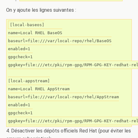
On y ajoute les lignes suivantes :
[local-baseos]

name=Local RHEL BaseOS

baseurl=file:///var/local-repo/rhel/BaseOS

enabled=1

gpgcheck=1

gpgkey=file:///etc/pki/rpm-gpg/RPM-GPG-KEY-redhat-rel
[local-appstream]

name=Local RHEL AppStream

baseurl=file:///var/local-repo/rhel/AppStream

enabled=1

gpgcheck=1

gpgkey=file:///etc/pki/rpm-gpg/RPM-GPG-KEY-redhat-re
4. Désactiver les dépôts officiels Red Hat (pour éviter les