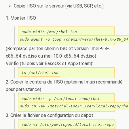
Copie l’ISO sur le serveur (via USB, SCP, etc.).
1. Monter l’ISO
sudo mkdir /mnt/rhel-iso

sudo mount -o loop /chemin/vers/rhel-9.x-x86_64
(Remplace par ton chemin ISO et version : rhel-9.4-
x86_64-dvd.iso ou rhel-10.0-x86_64-dvd.iso)
Vérifie (tu dois voir BaseOS et AppStream):
ls /mnt/rhel-iso
2. Copier le contenu de l’ISO (optionnel mais recommandé
pour persistance)
sudo mkdir -p /var/local-repo/rhel

sudo cp -av /mnt/rhel-iso/* /var/local-repo/rhe
3. Créer le fichier de configuration du dépôt
sudo vi /etc/yum.repos.d/local-rhel.repo