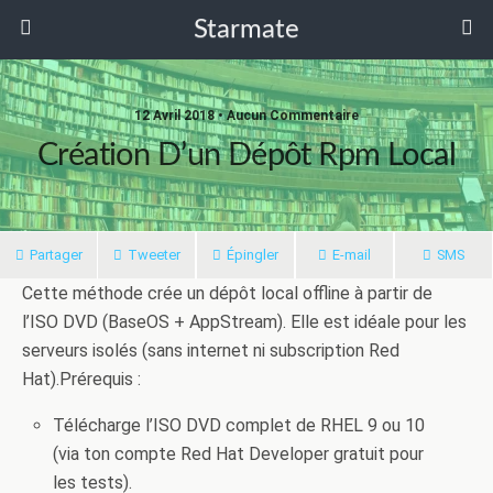
Starmate
12 Avril 2018 •
Aucun Commentaire
Création D’un Dépôt Rpm Local
Partager
Tweeter
Épingler
E-mail
SMS
Cette méthode crée un dépôt local offline à partir de
l’
ISO DVD
(BaseOS + AppStream). Elle est idéale pour les
serveurs isolés (sans internet ni subscription Red
Hat).
Prérequis :
Télécharge l’ISO DVD complet de RHEL 9 ou 10
(via ton compte Red Hat Developer gratuit pour
les tests).