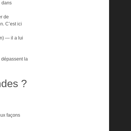
e dans
er de
. C’est ici
 — il a lui
s dépassent la
ndes ?
eux façons