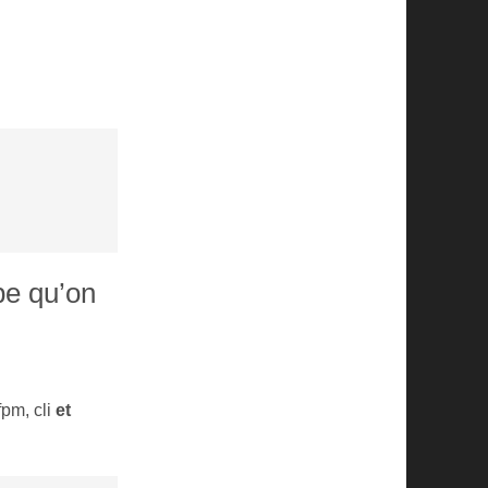
pe qu’on
fpm, cli
et