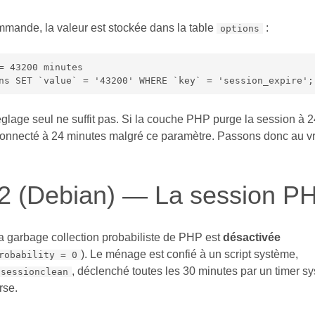
mmande, la valeur est stockée dans la table
:
options
= 43200 minutes

ns SET `value` = '43200' WHERE `key` = 'session_expire';
réglage seul ne suffit pas. Si la couche PHP purge la session à 
onnecté à 24 minutes malgré ce paramètre. Passons donc au vra
2 (Debian) — La session P
a garbage collection probabiliste de PHP est
désactivée
). Le ménage est confié à un script système,
robability = 0
, déclenché toutes les 30 minutes par un timer sy
/sessionclean
rse.