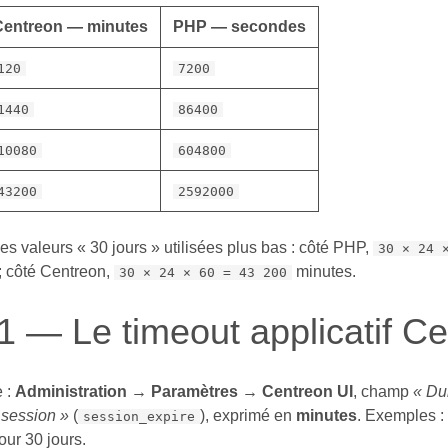
Centreon — minutes
PHP — secondes
120
7200
1440
86400
10080
604800
43200
2592000
les valeurs « 30 jours » utilisées plus bas : côté PHP,
30 × 24 
 côté Centreon,
minutes.
30 × 24 × 60 = 43 200
1 — Le timeout applicatif C
e :
Administration → Paramètres → Centreon UI
, champ
« Du
 session »
(
), exprimé en
minutes
. Exemples :
session_expire
ur 30 jours.