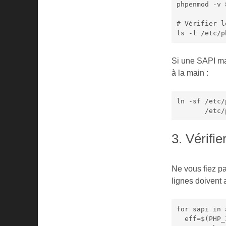
phpenmod -v 
# Vérifier l
ls -l /etc/p
Si une SAPI 
à la main :
ln -sf /etc/
     
3. Vérifi
Ne vous fiez p
lignes doivent 
for sapi in 
  eff=$(PHP_INI_SCAN_DIR=/etc/php/8.2/$sapi/conf.d/ \
