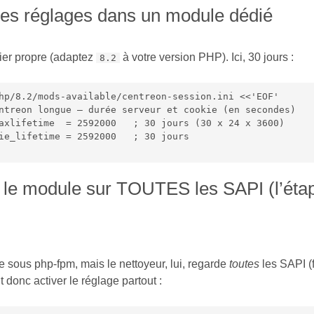
les réglages dans un module dédié
hier propre (adaptez
à votre version PHP). Ici, 30 jours :
8.2
hp/8.2/mods-available/centreon-session.ini <<'EOF'

ntreon longue — durée serveur et cookie (en secondes)

axlifetime  = 2592000   ; 30 jours (30 x 24 x 3600)

ie_lifetime = 2592000   ; 30 jours

r le module sur TOUTES les SAPI (l’éta
 sous php-fpm, mais le nettoyeur, lui, regarde
toutes
les SAPI (
t donc activer le réglage partout :