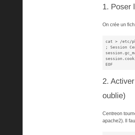
1. Poser 
On crée un fic
cat > /etc/p
; Session Ce
session.gc_m
session.cook
EOF
2. Active
oublie)
Centreon tourne
apache2). Il fau