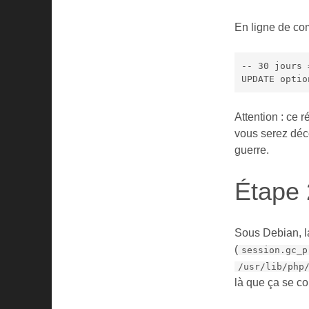
En ligne de co
-- 30 jours 
UPDATE optio
Attention : ce 
vous serez déc
guerre.
Étape 
Sous Debian, l
(
session.gc_p
/usr/lib/php
là que ça se co