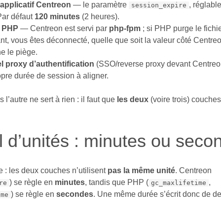
applicatif Centreon
— le paramètre
, réglabl
session_expire
 Par défaut
120 minutes
(2 heures).
n PHP
— Centreon est servi par
php-fpm
; si PHP purge le fichi
t, vous êtes déconnecté, quelle que soit la valeur côté Centreon
e le piège.
l proxy d’authentification
(SSO/reverse proxy devant Centreon)
opre durée de session à aligner.
 l’autre ne sert à rien : il faut que
les deux
(voire trois) couche
 d’unités : minutes ou seco
 : les deux couches n’utilisent
pas la même unité
. Centreon
) se règle en
minutes
, tandis que PHP (
,
re
gc_maxlifetime
) se règle en
secondes
. Une même durée s’écrit donc de d
ime