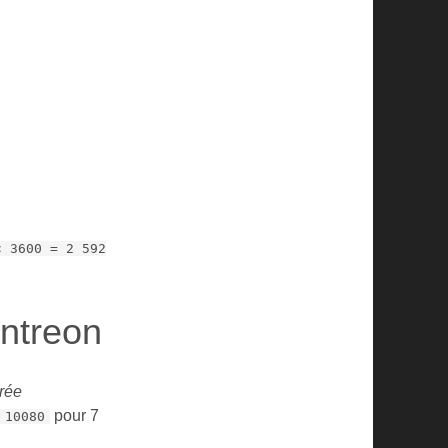
× 3600 = 2 592
entreon
rée
pour 7
10080