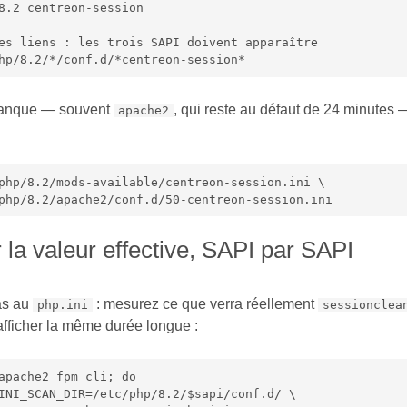
8.2 centreon-session

es liens : les trois SAPI doivent apparaître

hp/8.2/*/conf.d/*centreon-session*
manque — souvent
, qui reste au défaut de 24 minutes —
apache2
php/8.2/mods-available/centreon-session.ini \

  /etc/php/8.2/apache2/conf.d/50-centreon-session.ini
er la valeur effective, SAPI par SAPI
as au
: mesurez ce que verra réellement
php.ini
sessionclea
afficher la même durée longue :
apache2 fpm cli; do
