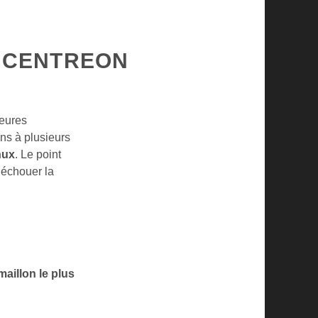
 CENTREON
heures
ons à plusieurs
nux
. Le point
t échouer la
maillon le plus