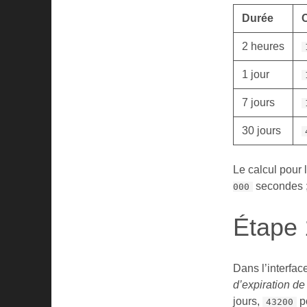
Durée
2 heures
1 jour
7 jours
30 jours
Le calcul pour 
secondes ;
000
Étape 
Dans l’interfac
d’expiration de
jours,
po
43200