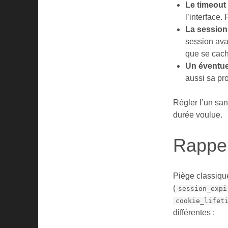
Le timeout 
l’interface.
La sessio
session avan
que se cach
Un éventue
aussi sa pr
Régler l’un sans
durée voulue.
Rappel
Piège classique
(
session_expi
cookie_lifet
différentes :