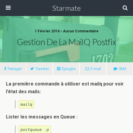
Starmate
1 Février 2016 •
Aucun Commentaire
Gestion De La MailQ Postfix
Partager
Tweeter
Épingler
E-mail
SMS
La première commande à utiliser est mailq pour voir
l’état des mails:
mailq
Lister les messages en Queue :
postqueue -p