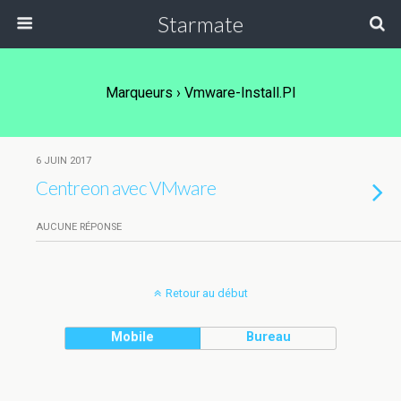
Starmate
Marqueurs › Vmware-Install.pl
6 JUIN 2017
Centreon avec VMware
AUCUNE RÉPONSE
Retour au début
Mobile
Bureau