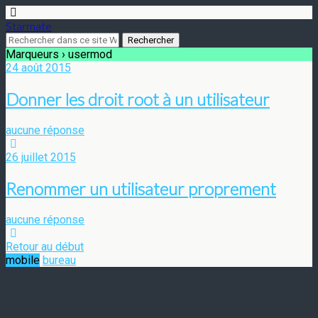
Starmate
Marqueurs › usermod
24 août 2015
Donner les droit root à un utilisateur
aucune réponse
26 juillet 2015
Renommer un utilisateur proprement
aucune réponse
Retour au début
mobile
bureau