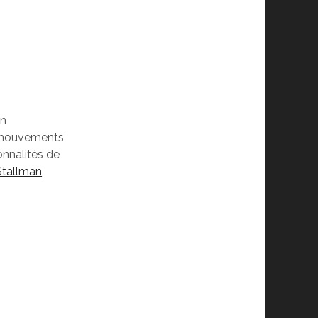
un
s mouvements
onnalités de
Stallman
,