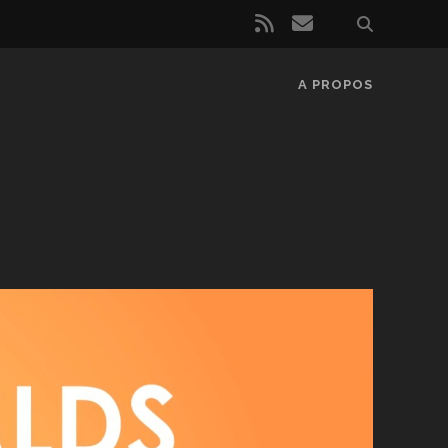
rss
email
A PROPOS