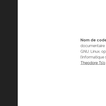
Nom de code 
documentaire 
GNU, Linux, ope
l’informatiqu
Theodore Ts’o