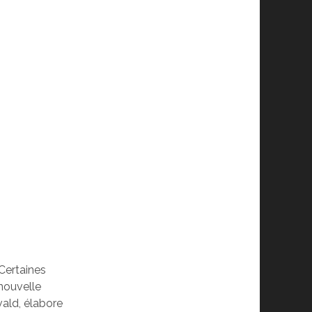
 Certaines
nouvelle
vald, élabore