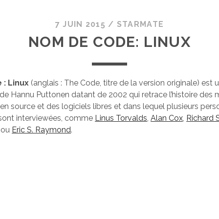
7 JUIN 2015
/
STARMATE
NOM DE CODE: LINUX
: Linux
(anglais : The Code, titre de la version originale) est 
de Hannu Puttonen datant de 2002 qui retrace l’histoire de
n source et des logiciels libres et dans lequel plusieurs pers
e sont interviewées, comme
Linus Torvalds
,
Alan Cox
,
Richard 
ou
Eric S. Raymond
.