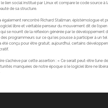
 le lien social institué par Linux et compare le code source à l
auté de sa structure.
 a également rencontré Richard Stallman, épistémologue et 
logiciel libre et véritable penseur du mouvement dit de l’open
qui se nourrit de la réflexion générée par le développement d
 des programmeurs sur ce qui les pousse à participer à un tel p
x a été conçu pour être gratuit, aujourd’hui, certains développent
ratif.
e s’achève par cette assertion : « Ce serait peut-être l’une d
nités manquées de notre époque si le logiciel libre ne libérai
»