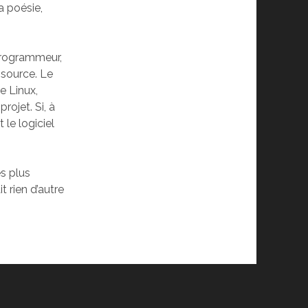
a poésie,
programmeur,
 source. Le
e Linux,
rojet. Si, à
 le logiciel
es plus
t rien d’autre