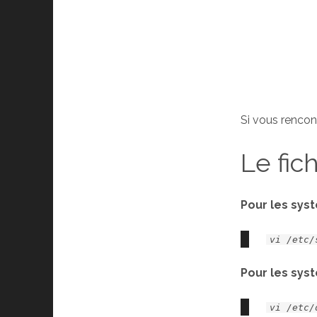
Si vous rencont
Le fic
Pour les sys
vi /etc/
Pour les sys
vi /etc/