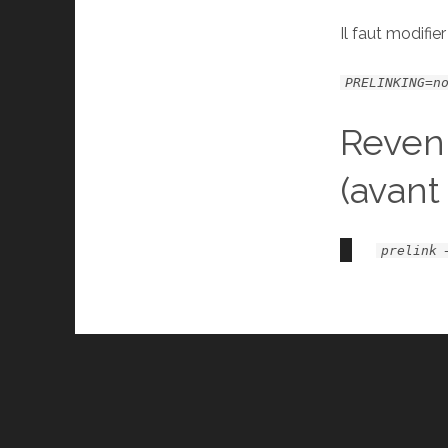
Il faut modifie
PRELINKING=n
Reveni
(avant 
prelink 