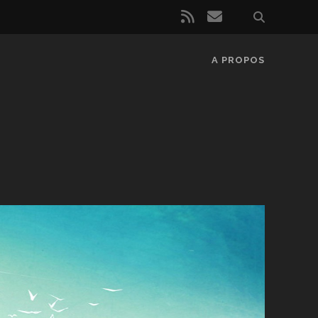
rss
email
A PROPOS