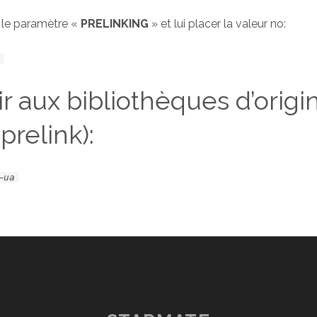
r le paramètre «
PRELINKING
» et lui placer la valeur no:
o
r aux bibliothèques d’origi
prelink):
–ua