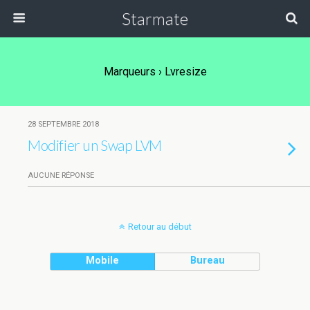
Starmate
Marqueurs › Lvresize
28 SEPTEMBRE 2018
Modifier un Swap LVM
AUCUNE RÉPONSE
Retour au début
Mobile
Bureau