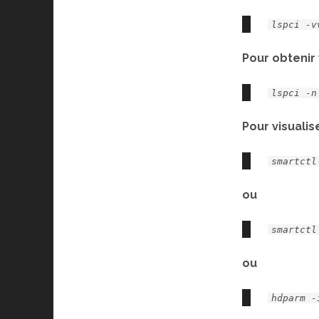
lspci -v
Pour obtenir
lspci -n
Pour visualis
smartctl
ou
smartctl
ou
hdparm -