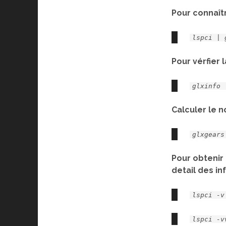
Pour connaît
lspci | 
Pour vérfier 
glxinfo 
Calculer le n
glxgears
Pour obtenir 
detail des in
lspci -v
lspci -v