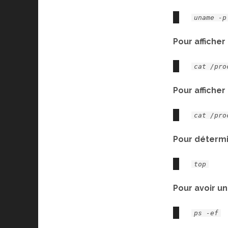
uname -p
Pour afficher
cat /pro
Pour affiche
cat /pro
Pour détermin
top
Pour avoir u
ps -ef