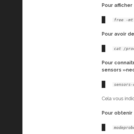
Pour afficher
free -mt
Pour avoir de
cat /pro
Pour connaitr
sensors »nec
sensors-
Cela vous ind
Pour obtenir
modeprob