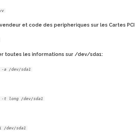
vv
 vendeur et code des peripheriques sur les Cartes PCI
er toutes les informations sur /dev/sda1:
 -a /dev/sda1
 -t long /dev/sda1
i /dev/sda1