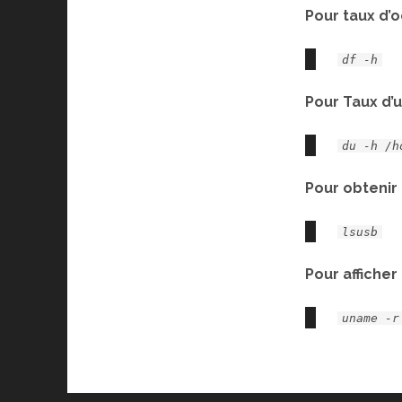
Pour taux d’
df -h
Pour Taux d’u
du -h /h
Pour obtenir
lsusb
Pour afficher
uname -r