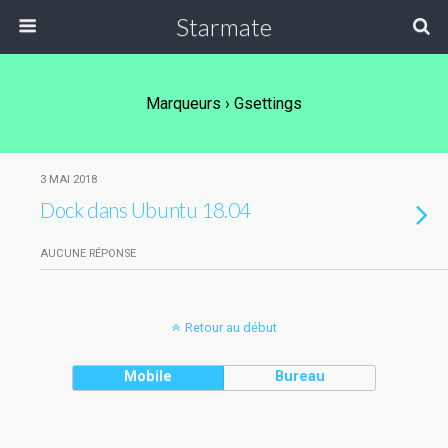
Starmate
Marqueurs › Gsettings
3 MAI 2018
Dock dans Ubuntu 18.04
AUCUNE RÉPONSE
Retour au début
Mobile
Bureau