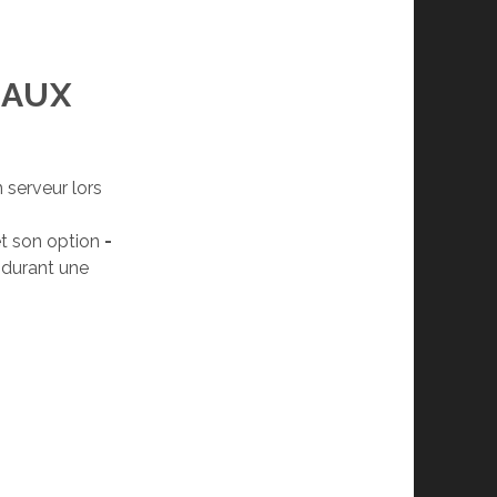
EAUX
n serveur lors
t son option
-
) durant une