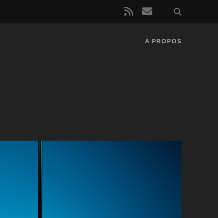
rss
email
A PROPOS