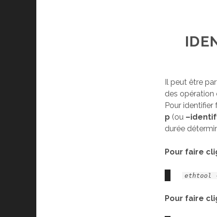
IDE
Il peut être pa
des opération 
Pour identifie
p
(ou
–identif
durée détermi
Pour faire cl
ethtool 
Pour faire cl