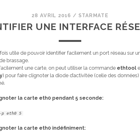
28 AVRIL 2016
/
STARMATE
NTIFIER UNE INTERFACE RÉS
rfois utile de pouvoir identifier facilement un port réseau sur u
de brassage.
r facilement une carte, on peut utiliser la commande
ethtool
e
y
) pour faire clignoter la diode d’activitée (celle des données
né.
ignoter la carte eth0 pendant 5 seconde:
-p eth0 5
ignoter la carte eth0 indéfiniment: