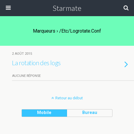
Starmate
Marqueurs › /etc/logrotate.conf
2 AOÛT 2015
La rotation des logs
AUCUNE RÉPONSE
Retour au début
Mobile
Bureau