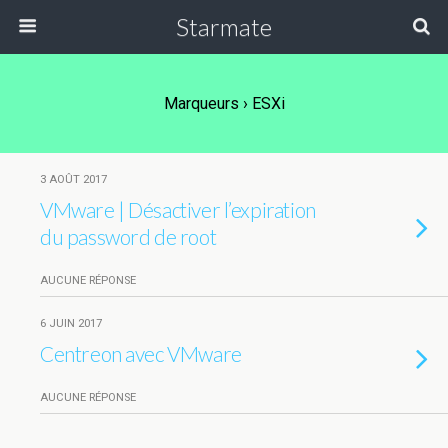
Starmate
Marqueurs › ESXi
3 AOÛT 2017
VMware | Désactiver l’expiration
du password de root
AUCUNE RÉPONSE
6 JUIN 2017
Centreon avec VMware
AUCUNE RÉPONSE