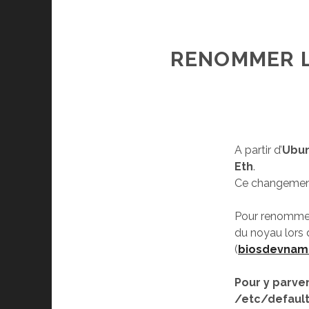
RENOMMER L’
A partir d’
Ubun
Eth
.
Ce changement
Pour renommer
du noyau lors 
(
biosdevnam
Pour y parveni
/etc/defaul