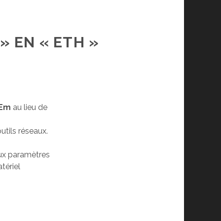
» EN « ETH »
Em
au lieu de
tils réseaux.
deux paramètres
tériel