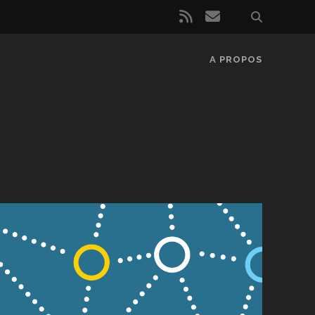
rss
email
A PROPOS