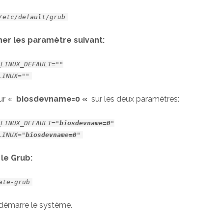
/etc/default/grub
her les paramètre suivant:
_LINUX_DEFAULT=""
LINUX=""
eur «
biosdevname=0 «
sur les deux paramètres:
_LINUX_DEFAULT="
biosdevname=0
"
LINUX="
biosdevname=0
"
 le Grub:
ate-grub
redémarre le système.