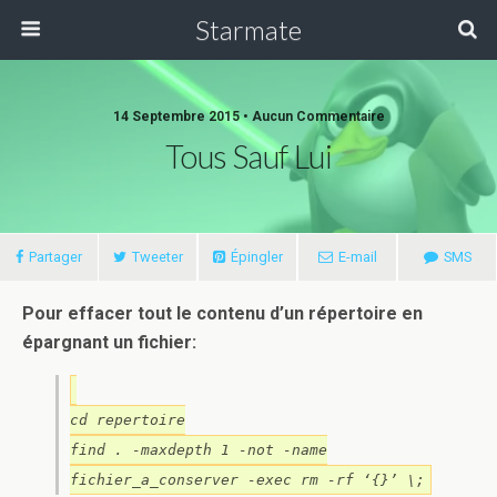
Starmate
14 Septembre 2015 •
Aucun Commentaire
Tous Sauf Lui
Partager
Tweeter
Épingler
E-mail
SMS
Pour effacer tout le contenu d’un répertoire en
épargnant un fichier:
cd repertoire
find . -maxdepth 1 -not -name
fichier_a_conserver -exec rm -rf ‘{}’ \;