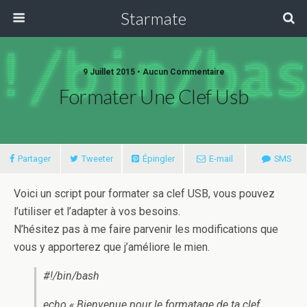
Starmate
9 Juillet 2015 •
Aucun Commentaire
Formater Une Clef Usb
Partager
Tweeter
Épingler
E-mail
SMS
Voici un script pour formater sa clef USB, vous pouvez
l’utiliser et l’adapter à vos besoins.
N’hésitez pas à me faire parvenir les modifications que
vous y apporterez que j’améliore le mien.
#!/bin/bash
echo « Bienvenue pour le formatage de ta clef