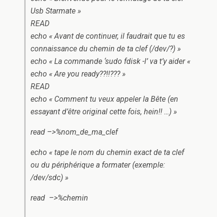
Usb Starmate »
READ
echo « Avant de continuer, il faudrait que tu es
connaissance du chemin de ta clef (/dev/?) »
echo « La commande ‘sudo fdisk -l’ va t’y aider «
echo « Are you ready??!!??? »
READ
echo « Comment tu veux appeler la Bête (en
essayant d’être original cette fois, hein!! …) »
read –>%nom_de_ma_clef
echo « tape le nom du chemin exact de ta clef
ou du périphérique a formater (exemple:
/dev/sdc) »
read –>%chemin