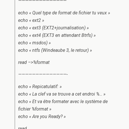
——————————————
echo « Quel type de format de fichier tu veux »
echo « ext2 »
echo « ext3 (EXT2+journalisation) »
echo « ext4 (EXT3 en attendant Btrfs) »
echo « msdos) »
echo « ntfs (Windeaube 3, le retour) »
read –>%format
——————————————-
echo « Repicatulatif: »
echo « La clef va se trouve a cet endroi %… »
echo « Et va être formater avec le système de
fichier %format »
echo « Are you Ready? »
read