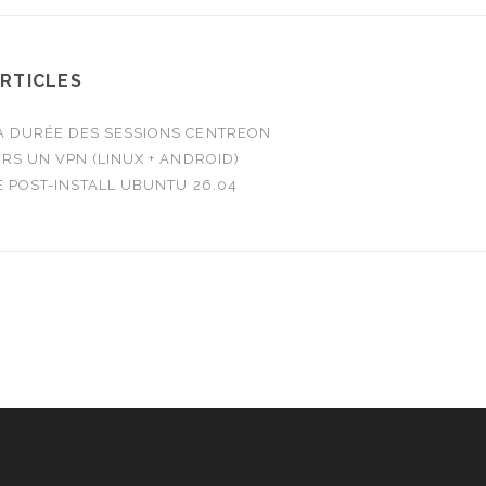
ARTICLES
 DURÉE DES SESSIONS CENTREON
RS UN VPN (LINUX + ANDROID)
E POST-INSTALL UBUNTU 26.04