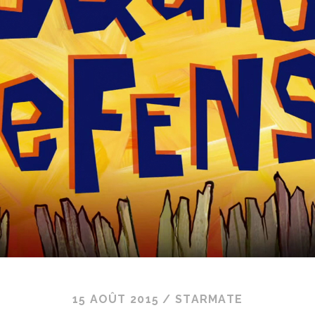
15 AOÛT 2015
/
STARMATE