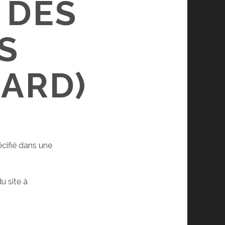
 DES
S
ARD)
écifié dans une
u site à