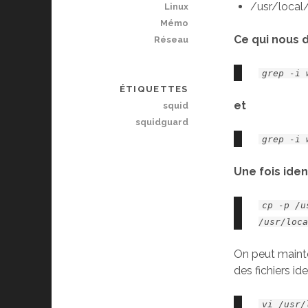
/usr/loca
Linux
Mémo
Ce qui nous 
Réseau
grep -i 
ÉTIQUETTES
et
squid
squidguard
grep -i 
Une fois iden
cp -p /u
/usr/loc
On peut mainte
des fichiers ide
vi /usr/