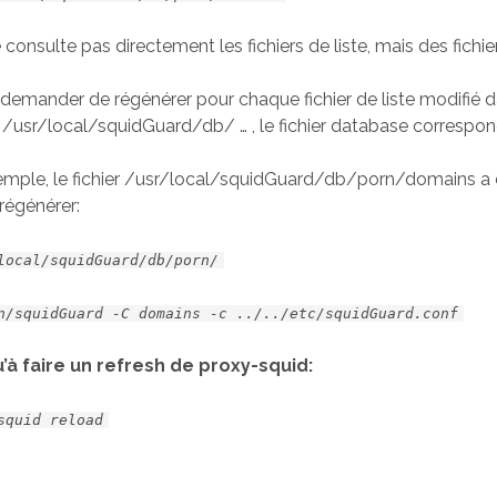
consulte pas directement les fichiers de liste, mais des fichie
ui demander de régénérer pour chaque fichier de liste modifié 
 /usr/local/squidGuard/db/ … , le fichier database correspon
emple, le fichier /usr/local/squidGuard/db/porn/domains a é
régénérer:
local/squidGuard/db/porn/
n/squidGuard -C domains -c ../../etc/squidGuard.conf
qu’à faire un refresh de proxy-squid:
squid reload