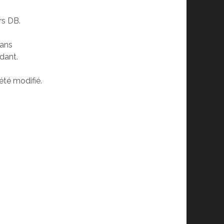
rs DB.
dans
dant.
té modifié.