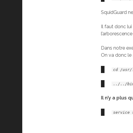
SquidGuard ne 
Il faut donc l
l’arborescence
Dans notre ex
On va donc le 
cd /usr/
../../bi
Il n’y a plus 
service 