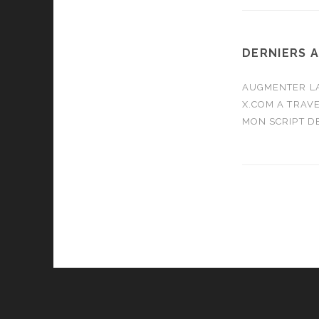
DERNIERS 
AUGMENTER LA
X.COM A TRAVE
MON SCRIPT D