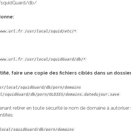
l/squidGuard/db/
donne:
www.url.fr /usr/local/squid/etc/*
www.url.fr /usr/local/squidGuard/db/*
tifié, faire une copie des fichiers ciblés dans un dossi
sr/local/squidGuard/db/porn/domains
al/squidGuard/db/porn/OLDIES/domains.datedujour.save
nant retirer en toute sécurité le nom de domaine à autoriser
ntifiés:
local/squidGuard/db/porn/domains