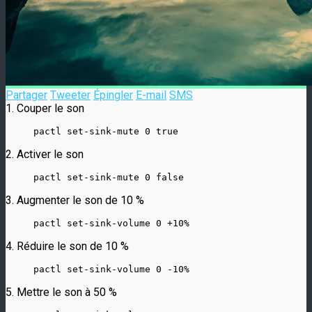
Partager
Tweeter
Épingler
E-mail
SMS
1.
Couper
le
son
pactl set-sink-mute 0 true
2. Activer le son
pactl set-sink-mute 0 false
3. Augmenter le son de 10 %
pactl set-sink-volume 0 +10%
4. Réduire le son de 10 %
pactl set-sink-volume 0 -10%
5. Mettre le son à 50 %