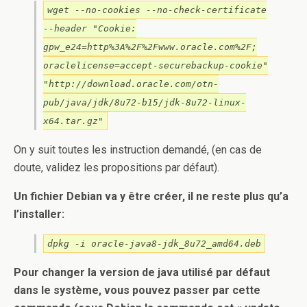
wget --no-cookies --no-check-certificate
--header "Cookie:
gpw_e24=http%3A%2F%2Fwww.oracle.com%2F;
oraclelicense=accept-securebackup-cookie"
"http://download.oracle.com/otn-
pub/java/jdk/8u72-b15/jdk-8u72-linux-
x64.tar.gz"
On y suit toutes les instruction demandé, (en cas de
doute, validez les propositions par défaut).
Un fichier Debian va y être créer, il ne reste plus qu’a
l’installer:
dpkg -i oracle-java8-jdk_8u72_amd64.deb
Pour changer la version de java utilisé par défaut
dans le système, vous pouvez passer par cette