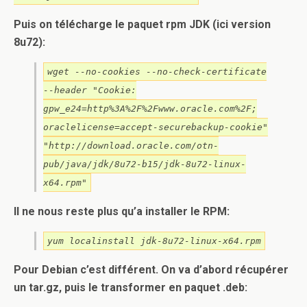
Puis on télécharge le paquet rpm JDK (ici version
8u72):
wget --no-cookies --no-check-certificate
--header "Cookie:
gpw_e24=http%3A%2F%2Fwww.oracle.com%2F;
oraclelicense=accept-securebackup-cookie"
"http://download.oracle.com/otn-
pub/java/jdk/8u72-b15/jdk-8u72-linux-
x64.rpm"
Il ne nous reste plus qu’a installer le RPM:
yum localinstall jdk-8u72-linux-x64.rpm
Pour Debian c’est différent. On va d’abord récupérer
un tar.gz, puis le transformer en paquet .deb: