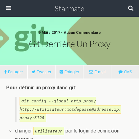
Starmate
9 Mars 2017 •
Aucun Commentaire
Git Derrière Un Proxy
Partager
Tweeter
Épingler
E-mail
SMS
Pour définir un proxy dans git:
git config --global http.proxy
http://utilisateur:motdepasse@adresse.ip.
proxy:3128
changer
par le login de connexion
utilisateur