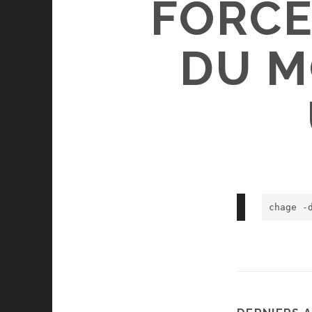
FORCE
DU M
chage -