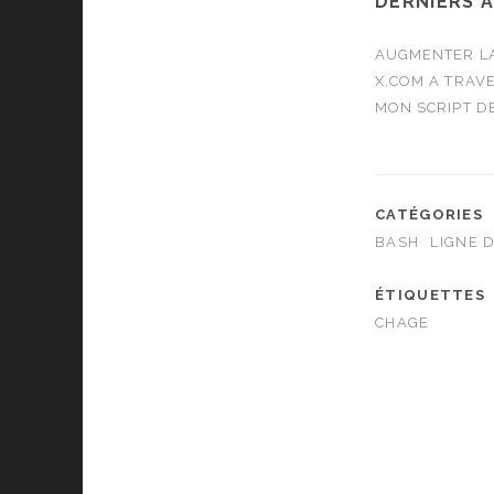
DERNIERS 
AUGMENTER LA
X.COM A TRAVE
MON SCRIPT D
CATÉGORIES
BASH
LIGNE 
ÉTIQUETTES
CHAGE