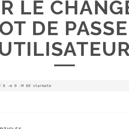
R LE CHAN
OT DE PASSE
UTILISATEU
d 
0
 -m 
0
 -M 
60
 starmate