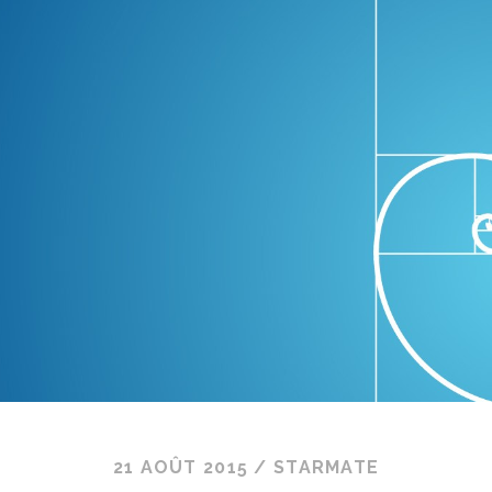
21 AOÛT 2015
/
STARMATE