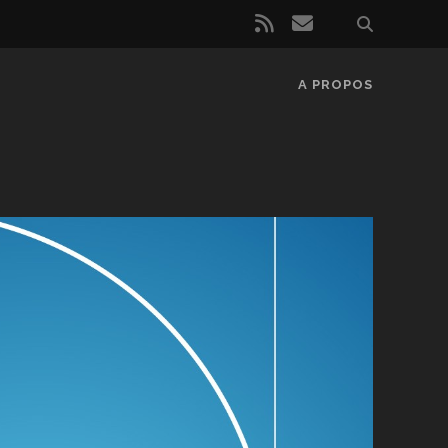
rss
email
A PROPOS