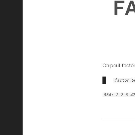
F
On peut facto
factor 5
564: 2 2 3 4