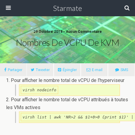
Starmate
29 Octobre 2018 •
Aucun Commentaire
Nombres De VCPU De KVM
Partager
Tweeter
Épingler
E-mail
SMS
1.
Pour
afficher
le
nombre
total
de
vCPU
de
l’hyperviseur
virsh nodeinfo
2. Pour afficher le nombre total de vCPU attribués à toutes
les VMs actives
virsh list | awk 'NR>2 && $1+0>0 {print $1}' |