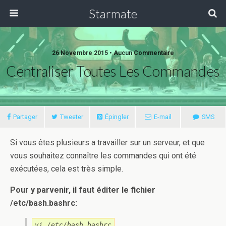
Starmate
26 Novembre 2015 •
Aucun Commentaire
Centraliser Toutes Les Commandes
Partager
Tweeter
Épingler
E-mail
SMS
Si vous êtes plusieurs a travailler sur un serveur, et que
vous souhaitez connaître les commandes qui ont été
exécutées, cela est très simple.
Pour y parvenir, il faut éditer le fichier
/etc/bash.bashrc:
vi /etc/bash.bashrc